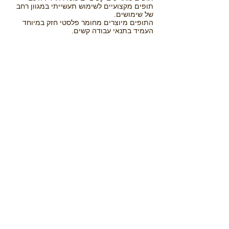
תופים מקצועיים לשימוש תעשייתי במגוון רחב
של שימושים.
התופים מיוצרים מחומר פלסטי חזק במיוחד
העמיד בתנאי עבודה קשים.
תופים מאריכים מסדרת IT הינם תופים לשימוש
מקצועי כללי. התופים מיוצרים מחומר פלסטי
מיוחד בצבע כתום בולט, הם בעלי מידות
קומפקטיות ומבנה ארגונמי המתאים לעבודות
כלליות בנוחות מירבית. התופים בעלי עמידות
טובה בפני כימקלים, בנזין, שמן וכדומה. עמידים
בטמפרטורות מ-20°c(-) ועד- 80°c (+)
| Hamasger 3, Bat-
Yam| Email:
hmehaber@netvision
.net.il
| Tel:
+972(03)5516477
| Fax:
+972(03)5514788
|